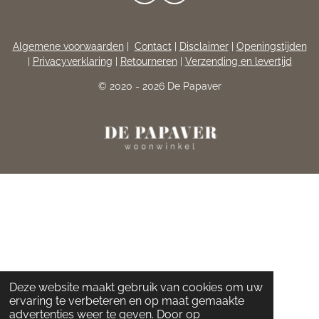
A
N
C
S
E
T
Algemene voorwaarden
|
Contact
|
Disclaimer
|
Openingstijden
B
A
|
Privacyverklaring
|
Retourneren
|
Verzending en levertijd
O
G
O
R
© 2020 - 2026 De Papaver
K
A
M
Deze website maakt gebruik van cookies om uw
ervaring te verbeteren en op maat gemaakte
advertenties weer te geven. Door op