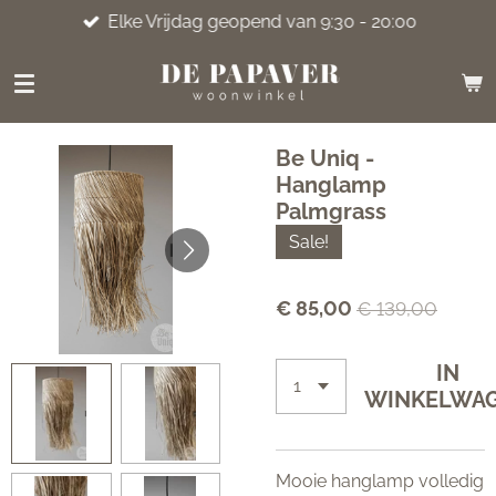
Elke Vrijdag geopend van 9:30 - 20:00
Ga
direct
naar
de
hoofdinhoud
Be Uniq -
Hanglamp
Palmgrass
Sale!
€ 85,00
€ 139,00
IN
WINKELWA
Mooie hanglamp volledig