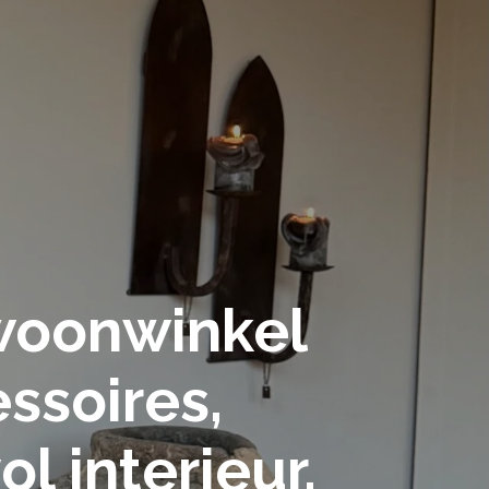
 woonwinkel
ssoires,
ol interieur.