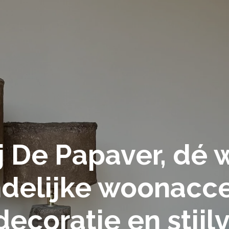
 De Papaver, dé
ndelijke woonacce
ecoratie en stijlv