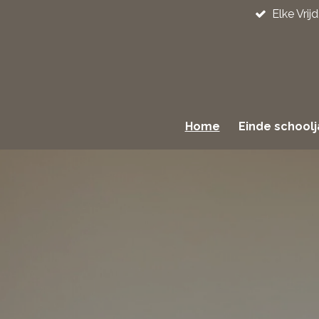
Elke Vri
Ga
direct
naar
de
hoofdinhoud
Home
Einde school