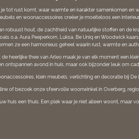
ar je tot rust komt, waar warmte en karakter samenkomen en wa
eubels en woonaccessoires creëer je moeiteloos een interieur d
van robuust hout, de zachtheid van natuurlijke stoffen en de kra
als o.a. Aura Peeperkorn, Luksa, Be Uniq en Woodwick kaarsen.
rmen ze een harmonieus geheel waarin rust, warmte en authen
 de heerlijke thee van Arleo maak je van elk moment een klei
en ontspannen avond in huis, maar ook bijzonder leuk om cad
onaccessoires, klein meubels, verlichting en decoratie bij De
ine of bezoek onze sfeervolle woonwinkel in Overberg, regio
w huis een thuis. Een plek waar je niet alleen woont, maar voo