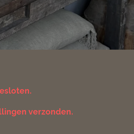
gesloten.
llingen verzonden.