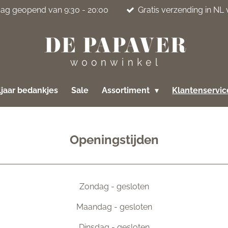
jdag geopend van 9:30 - 20:00
Gratis verzending in NL
jaar bedankjes
Sale
Assortiment
Klantenservi
Openingstijden
Zondag - gesloten
Maandag - gesloten
Dinsdag - gesloten