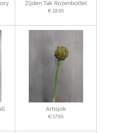
lory
Zijden Tak Rozenbottel
€ 18,95
ll
Artisjok
€ 17,95