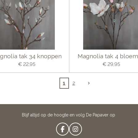
gnolia tak 34 knoppen
Magnolia tak 4 bloe
€ 22,95
€ 29,95
1
2
Blijf altijd op de hoogte en volg De Papaver op
F
I
A
N