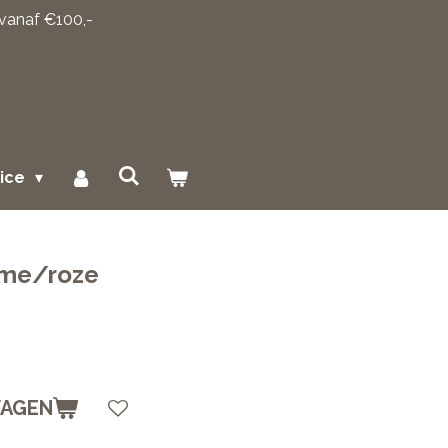
 vanaf €100,-
vice
eme/roze
WAGEN