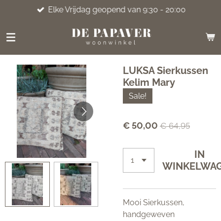
Elke Vrijdag geopend van 9:30 - 20:00
Ga
direct
naar
de
hoofdinhoud
LUKSA Sierkussen
Kelim Mary
Sale!
€ 50,00
€ 64,95
IN
WINKELWA
Mooi Sierkussen,
handgeweven