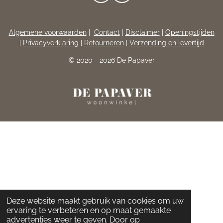
A
N
C
S
E
T
Algemene voorwaarden
|
Contact
|
Disclaimer
|
Openingstijden
B
A
|
Privacyverklaring
|
Retourneren
|
Verzending en levertijd
O
G
O
R
© 2020 - 2026 De Papaver
K
A
M
Deze website maakt gebruik van cookies om uw
ervaring te verbeteren en op maat gemaakte
advertenties weer te geven. Door op