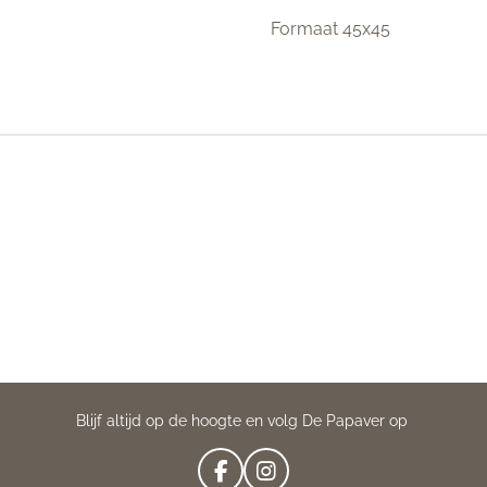
Formaat 45x45
Blijf altijd op de hoogte en volg De Papaver op
F
I