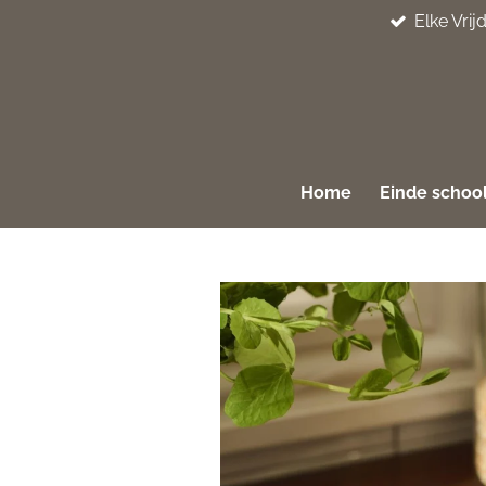
Elke Vri
Ga
direct
naar
de
hoofdinhoud
Home
Einde school