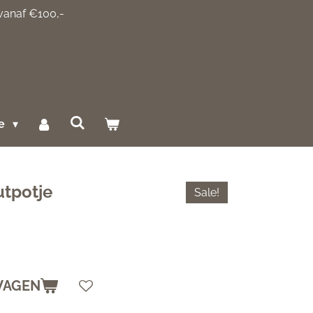
 vanaf €100,-
ce
utpotje
Sale!
WAGEN