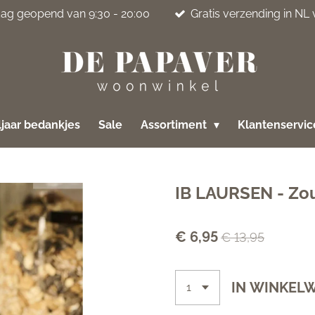
jdag geopend van 9:30 - 20:00
Gratis verzending in NL
jaar bedankjes
Sale
Assortiment
Klantenservi
IB LAURSEN - Zo
€ 6,95
€ 13,95
IN WINKEL