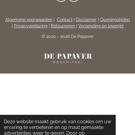
A
N
C
S
E
T
Algemene voorwaarden
|
Contact
|
Disclaimer
|
Openingstijden
B
A
|
Privacyverklaring
|
Retourneren
|
Verzending en levertijd
O
G
O
R
© 2020 - 2026 De Papaver
K
A
M
Deze website maakt gebruik van cookies om uw
ervaring te verbeteren en op maat gemaakte
advertenties weer te geven. Door op