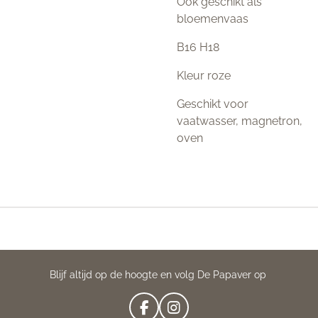
Ook geschikt als
bloemenvaas
B16 H18
Kleur roze
Geschikt voor
vaatwasser, magnetron,
oven
Blijf altijd op de hoogte en volg De Papaver op
F
I