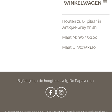
WINKELWAGEN
Houten zuil/ pilaar in
Antique Grey finish
Maat M: 35x35x100
Maat L: 35x35x120
Blijf altijd op de hoogte en volg De Papaver op
F
I
A
N
C
S
E
T