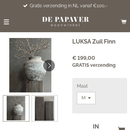
Gratis verzending in NL vanaf €100,-
Ga
direct
naar
de
hoofdinhoud
LUKSA Zuil Finn
€ 199,00
GRATIS verzending
Maat
IN