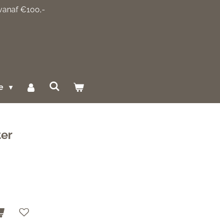
 vanaf €100,-
ce
ter