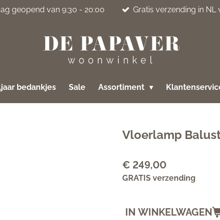
jdag geopend van 9:30 - 20:00
Gratis verzending in NL
jaar bedankjes
Sale
Assortiment
Klantenservi
Vloerlamp Balus
€ 249,00
GRATIS verzending
IN WINKELWAGEN