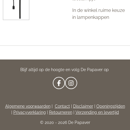
In de winkel ruime keuze
in lampenkappen
Blijf altijd op de hoogte en volg De Papaver op
F
I
A
N
C
S
E
T
Algemene voorwaarden
|
Contact
|
Disclaimer
|
Openingstijden
B
A
|
Privacyverklaring
|
Retourneren
|
Verzending en levertijd
O
G
O
R
© 2020 - 2026 De Papaver
K
A
M