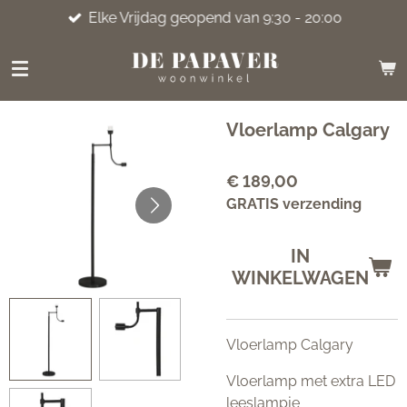
Elke Vrijdag geopend van 9:30 - 20:00
Ga
direct
naar
de
hoofdinhoud
Vloerlamp Calgary
€ 189,00
GRATIS verzending
IN
WINKELWAGEN
Vloerlamp Calgary
Vloerlamp met extra LED
leeslampje