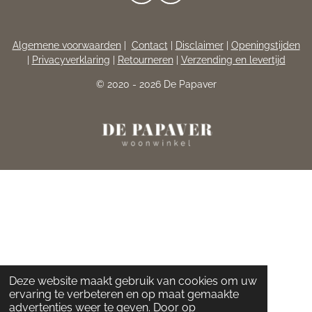
A
N
C
S
E
T
Algemene voorwaarden
|
Contact
|
Disclaimer
|
Openingstijden
B
A
|
Privacyverklaring
|
Retourneren
|
Verzending en levertijd
O
G
O
R
© 2020 - 2026 De Papaver
K
A
M
Deze website maakt gebruik van cookies om uw
ervaring te verbeteren en op maat gemaakte
advertenties weer te geven. Door op