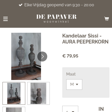
Elke Vrijdag geopend van 9:30 - 20:00
Ga
direct
naar
de
hoofdinhoud
Kandelaar Sissi -
AURA PEEPERKORN
€ 79,95
Maat
IN