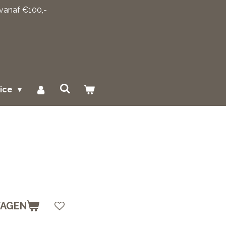
 vanaf €100,-
vice
WAGEN