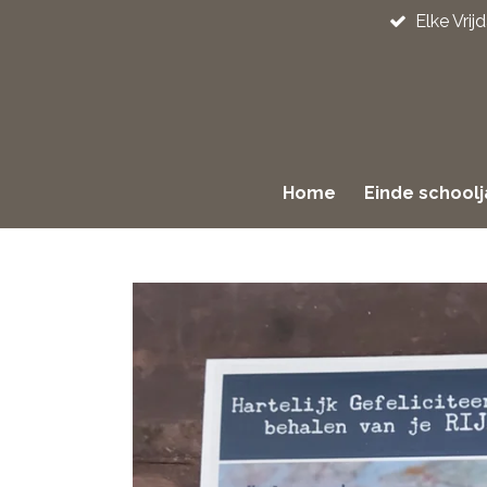
Elke Vri
Ga
direct
naar
de
hoofdinhoud
Home
Einde school