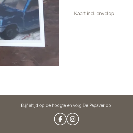
Kaart incl. envelop
Blijf altijd op de hoogte en volg De Papaver op
F
I
A
N
C
S