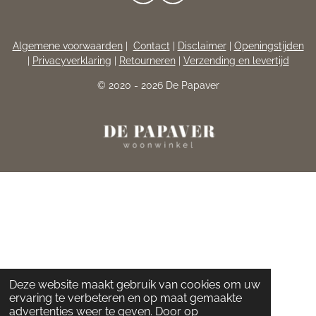
A
N
C
S
E
T
Algemene voorwaarden
|
Contact
|
Disclaimer
|
Openingstijden
B
A
|
Privacyverklaring
|
Retourneren
|
Verzending en levertijd
O
G
O
R
© 2020 - 2026 De Papaver
K
A
M
Deze website maakt gebruik van cookies om uw
ervaring te verbeteren en op maat gemaakte
advertenties weer te geven. Door op