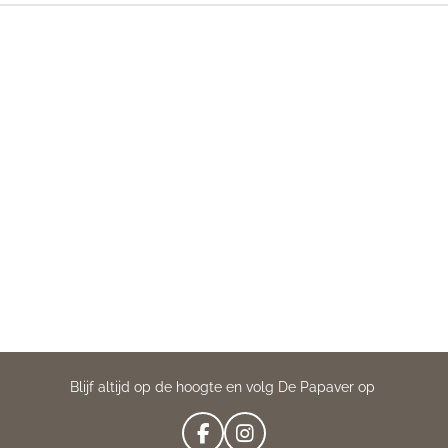
Blijf altijd op de hoogte en volg De Papaver op
F
I