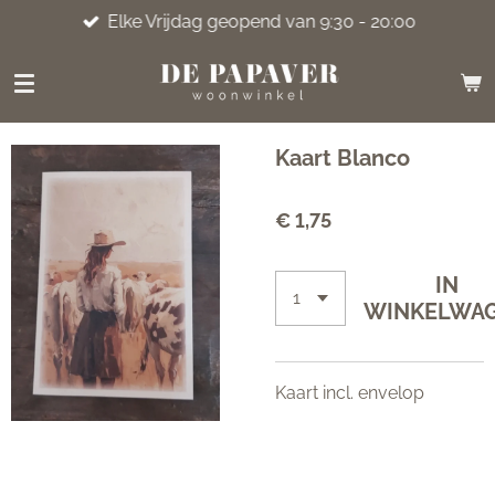
Elke Vrijdag geopend van 9:30 - 20:00
Ga
direct
naar
de
hoofdinhoud
Kaart Blanco
€ 1,75
IN
WINKELWA
Kaart incl. envelop