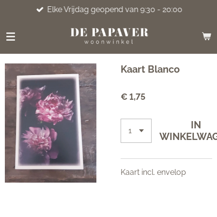
Elke Vrijdag geopend van 9:30 - 20:00
Ga
direct
naar
de
hoofdinhoud
Kaart Blanco
€ 1,75
IN
WINKELWA
Kaart incl. envelop