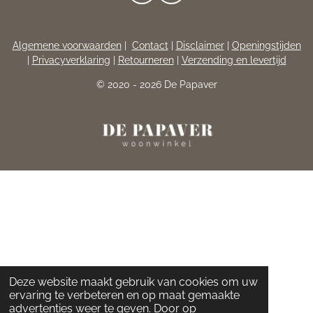
A
N
C
S
E
T
Algemene voorwaarden
|
Contact
|
Disclaimer
|
Openingstijden
B
A
|
Privacyverklaring
|
Retourneren
|
Verzending en levertijd
O
G
O
R
© 2020 - 2026 De Papaver
K
A
M
Deze website maakt gebruik van cookies om uw
ervaring te verbeteren en op maat gemaakte
advertenties weer te geven. Door op