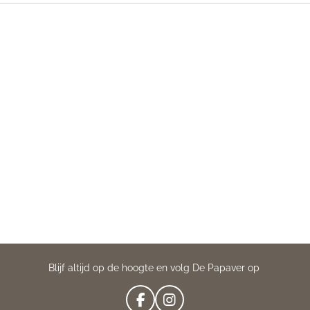
Blijf altijd op de hoogte en volg De Papaver op
F
I