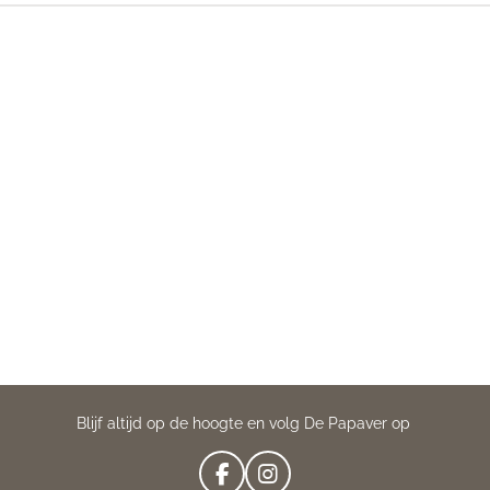
Blijf altijd op de hoogte en volg De Papaver op
F
I