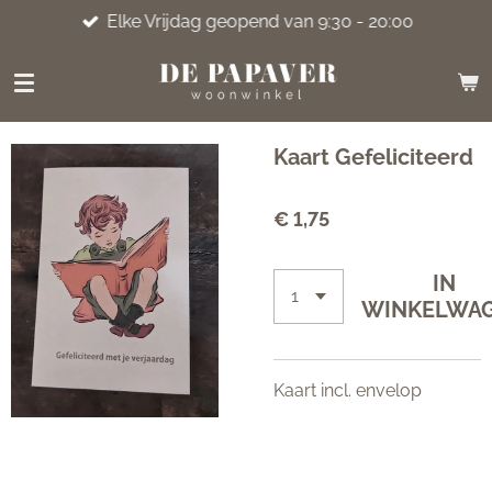
Elke Vrijdag geopend van 9:30 - 20:00
Ga
direct
naar
de
hoofdinhoud
Kaart Gefeliciteerd
€ 1,75
IN
WINKELWA
Kaart incl. envelop