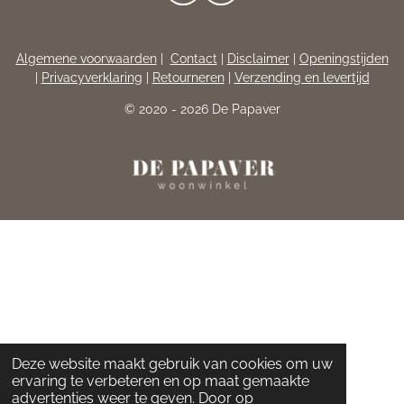
A
N
C
S
E
T
Algemene voorwaarden
|
Contact
|
Disclaimer
|
Openingstijden
B
A
|
Privacyverklaring
|
Retourneren
|
Verzending en levertijd
O
G
O
R
© 2020 - 2026 De Papaver
K
A
M
Deze website maakt gebruik van cookies om uw
ervaring te verbeteren en op maat gemaakte
advertenties weer te geven. Door op