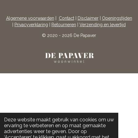
A
N
C
S
E
T
Algemene voorwaarden
|
Contact
|
Disclaimer
|
Openingstijden
B
A
|
Privacyverklaring
|
Retourneren
|
Verzending en levertijd
O
G
O
R
© 2020 - 2026 De Papaver
K
A
M
Deze website maakt gebruik van cookies om uw
ervaring te verbeteren en op maat gemaakte
advertenties weer te geven. Door op
‘Accepteren’ te klikken, gaat u akkoord met het