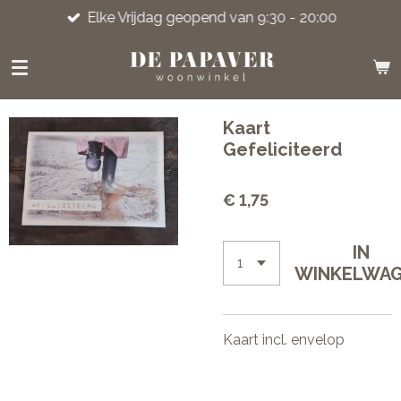
Elke Vrijdag geopend van 9:30 - 20:00
Ga
direct
naar
de
hoofdinhoud
Kaart
Gefeliciteerd
€ 1,75
IN
WINKELWA
Kaart incl. envelop