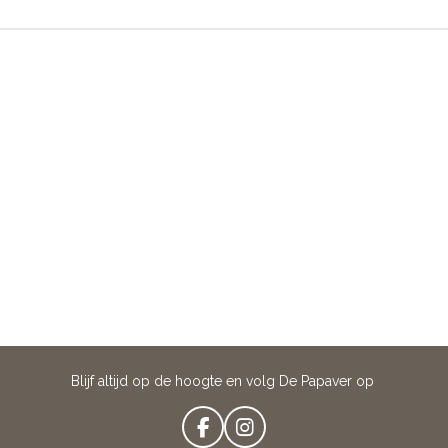
Blijf altijd op de hoogte en volg De Papaver op
F
I