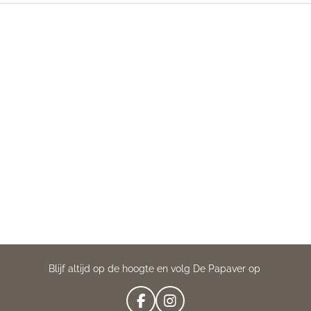
Blijf altijd op de hoogte en volg De Papaver op
F
I