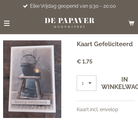
Elke Vrijdag geopend van 9:30 - 20:00
Ga
direct
naar
de
hoofdinhoud
Kaart Gefeliciteerd
€ 1,75
IN
WINKELWA
Kaart incl. envelop