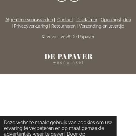
A
N
C
S
E
T
Algemene voorwaarden
|
Contact
|
Disclaimer
|
Openingstijden
B
A
|
Privacyverklaring
|
Retourneren
|
Verzending en levertijd
O
G
O
R
© 2020 - 2026 De Papaver
K
A
M
Deze website maakt gebruik van cookies om uw
ervaring te verbeteren en op maat gemaakte
advertenties weer te geven. Door op