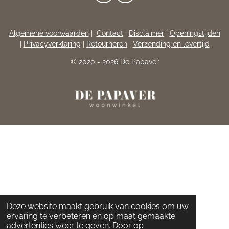
A
N
C
S
E
T
Algemene voorwaarden
|
Contact
|
Disclaimer
|
Openingstijden
B
A
|
Privacyverklaring
|
Retourneren
|
Verzending en levertijd
O
G
O
R
© 2020 - 2026 De Papaver
K
A
M
Deze website maakt gebruik van cookies om uw
ervaring te verbeteren en op maat gemaakte
advertenties weer te geven. Door op