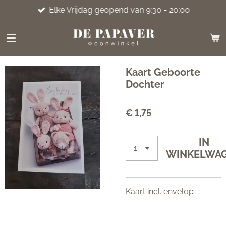
Elke Vrijdag geopend van 9:30 - 20:00
Ga
direct
naar
de
hoofdinhoud
Kaart Geboorte
Dochter
€ 1,75
IN
WINKELWA
Kaart incl. envelop