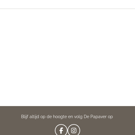
Blijf altijd op de hoogte en volg De Papaver op
F
I