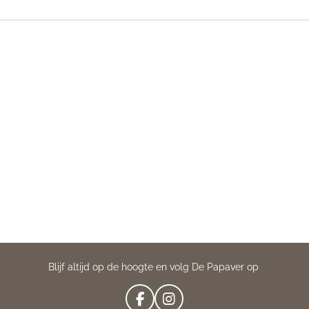
Blijf altijd op de hoogte en volg De Papaver op
F
I