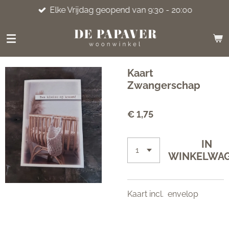
Elke Vrijdag geopend van 9:30 - 20:00
Ga
direct
naar
de
hoofdinhoud
Kaart
Zwangerschap
€ 1,75
IN
WINKELWA
Kaart incl. envelop