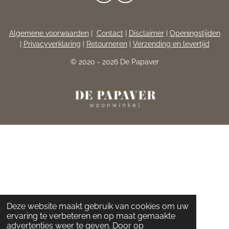
A
N
C
S
E
T
Algemene voorwaarden
|
Contact
|
Disclaimer
|
Openingstijden
B
A
|
Privacyverklaring
|
Retourneren
|
Verzending en levertijd
O
G
O
R
© 2020 - 2026 De Papaver
K
A
M
Deze website maakt gebruik van cookies om uw
ervaring te verbeteren en op maat gemaakte
advertenties weer te geven. Door op