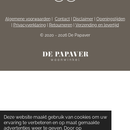
A
N
C
S
E
T
Algemene voorwaarden
|
Contact
|
Disclaimer
|
Openingstijden
B
A
|
Privacyverklaring
|
Retourneren
|
Verzending en levertijd
O
G
O
R
© 2020 - 2026 De Papaver
K
A
M
Deze website maakt gebruik van cookies om uw
ervaring te verbeteren en op maat gemaakte
advertenties weer te geven. Door op