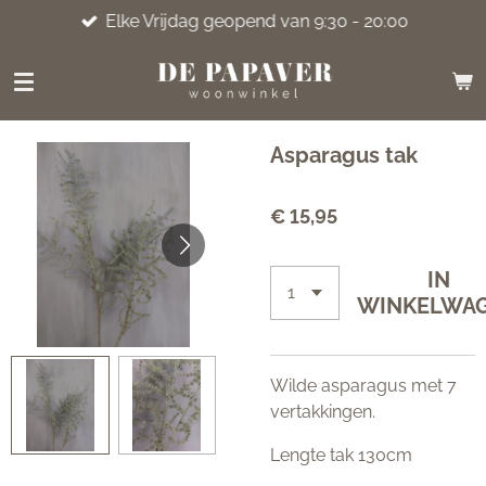
Elke Vrijdag geopend van 9:30 - 20:00
Ga
direct
naar
de
hoofdinhoud
Asparagus tak
€ 15,95
IN
WINKELWA
Wilde asparagus met 7
vertakkingen.
Lengte tak 130cm