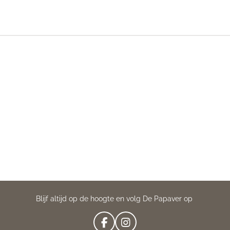
Blijf altijd op de hoogte en volg De Papaver op
F
I