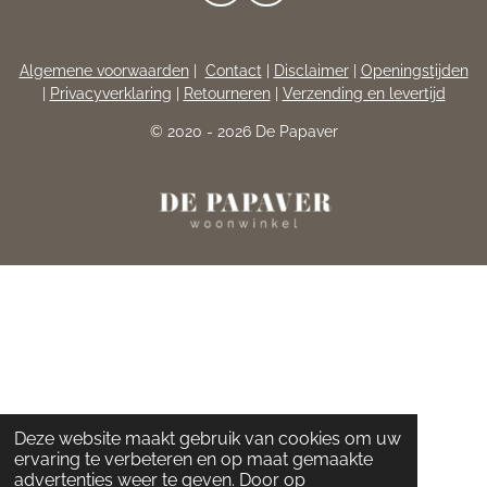
A
N
C
S
E
T
Algemene voorwaarden
|
Contact
|
Disclaimer
|
Openingstijden
B
A
|
Privacyverklaring
|
Retourneren
|
Verzending en levertijd
O
G
O
R
© 2020 - 2026 De Papaver
K
A
M
Deze website maakt gebruik van cookies om uw
ervaring te verbeteren en op maat gemaakte
advertenties weer te geven. Door op