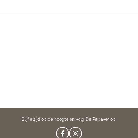
Blijf altijd op de hoogte en volg De Papaver op
F
I