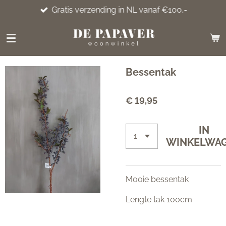
Gratis verzending in NL vanaf €100,-
Ga
direct
naar
de
hoofdinhoud
Bessentak
€ 19,95
IN
WINKELWA
Mooie bessentak
Lengte tak 100cm