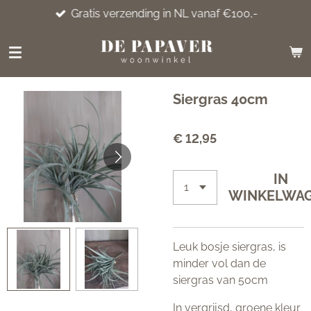
Gratis verzending in NL vanaf €100,-
Ga
direct
naar
de
hoofdinhoud
Siergras 40cm
€ 12,95
IN
WINKELWA
Leuk bosje siergras, is
minder vol dan de
siergras van 50cm
In vergrijsd, groene kleur