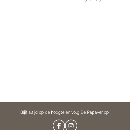
Blijf altijd op de hoogte en volg De Papaver op
F
I