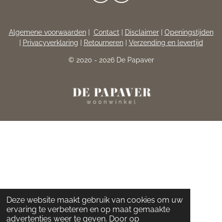
A
N
C
S
E
T
Algemene voorwaarden
|
Contact
|
Disclaimer
|
Openingstijden
B
A
|
Privacyverklaring
|
Retourneren
|
Verzending en levertijd
O
G
O
R
© 2020 - 2026 De Papaver
K
A
M
Deze website maakt gebruik van cookies om uw
ervaring te verbeteren en op maat gemaakte
advertenties weer te geven. Door op