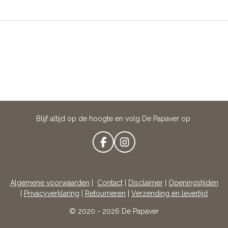
Blijf altijd op de hoogte en volg De Papaver op
F
I
A
N
C
S
E
T
Algemene voorwaarden
|
Contact
|
Disclaimer
|
Openingstijden
B
A
|
Privacyverklaring
|
Retourneren
|
Verzending en levertijd
O
G
O
R
© 2020 - 2026 De Papaver
K
A
M