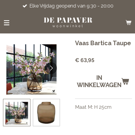
Elke Vrijdag geopend van 9:30 - 20:00
Ga
direct
naar
de
hoofdinhoud
Vaas Bartica Taupe
€ 63,95
IN
WINKELWAGEN
Maat M: H 25cm