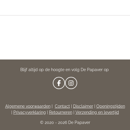
Blijf altijd op de hoogte en volg De Papaver op
F
I
A
N
C
S
E
T
Algemene voorwaarden
|
Contact
|
Disclaimer
|
Openingstijden
B
A
|
Privacyverklaring
|
Retourneren
|
Verzending en levertijd
O
G
O
R
© 2020 - 2026 De Papaver
K
A
M