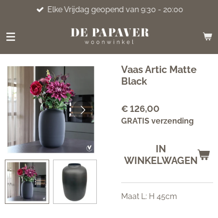
Elke Vrijdag geopend van 9:30 - 20:00
Ga
direct
naar
de
hoofdinhoud
Vaas Artic Matte
Black
€ 126,00
GRATIS verzending
IN
WINKELWAGEN
Maat L: H 45cm