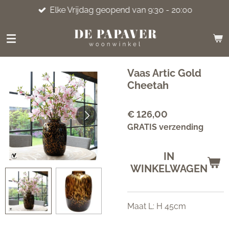
Elke Vrijdag geopend van 9:30 - 20:00
Ga
direct
naar
de
hoofdinhoud
Vaas Artic Gold
Cheetah
€ 126,00
GRATIS verzending
IN
WINKELWAGEN
Maat L: H 45cm