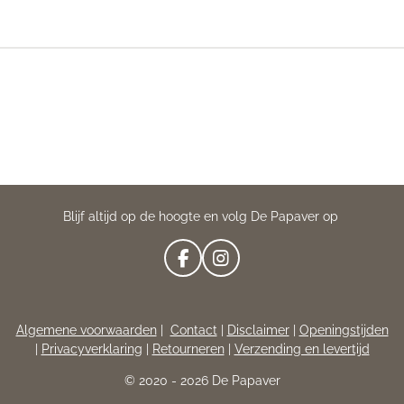
Blijf altijd op de hoogte en volg De Papaver op
F
I
A
N
C
S
E
T
Algemene voorwaarden
|
Contact
|
Disclaimer
|
Openingstijden
B
A
|
Privacyverklaring
|
Retourneren
|
Verzending en levertijd
O
G
O
R
© 2020 - 2026 De Papaver
K
A
M