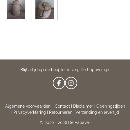
Blijf altijd op de hoogte en volg De Papaver op
F
I
A
N
C
S
E
T
Algemene voorwaarden
|
Contact
|
Disclaimer
|
Openingstijden
B
A
|
Privacyverklaring
|
Retourneren
|
Verzending en levertijd
O
G
O
R
© 2020 - 2026 De Papaver
K
A
M