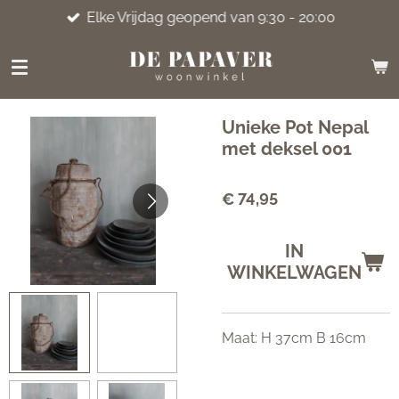
Elke Vrijdag geopend van 9:30 - 20:00
Ga
direct
naar
de
hoofdinhoud
Unieke Pot Nepal
met deksel 001
€ 74,95
IN
WINKELWAGEN
Maat: H 37cm B 16cm