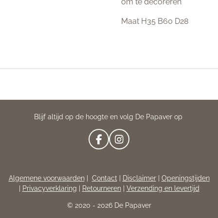
om te decoreren
Maat H35 B60 D28
Blijf altijd op de hoogte en volg De Papaver op
F
I
A
N
C
S
E
T
Algemene voorwaarden
|
Contact
|
Disclaimer
|
Openingstijden
B
A
|
Privacyverklaring
|
Retourneren
|
Verzending en levertijd
O
G
O
R
© 2020 - 2026 De Papaver
K
A
M