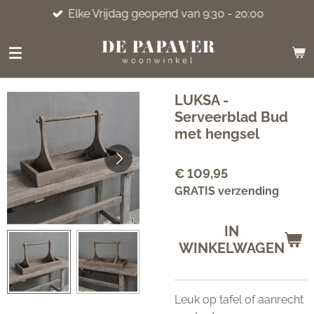
Elke Vrijdag geopend van 9:30 - 20:00
Ga
direct
naar
de
hoofdinhoud
LUKSA -
Serveerblad Bud
met hengsel
€ 109,95
GRATIS verzending
IN
WINKELWAGEN
Leuk op tafel of aanrecht