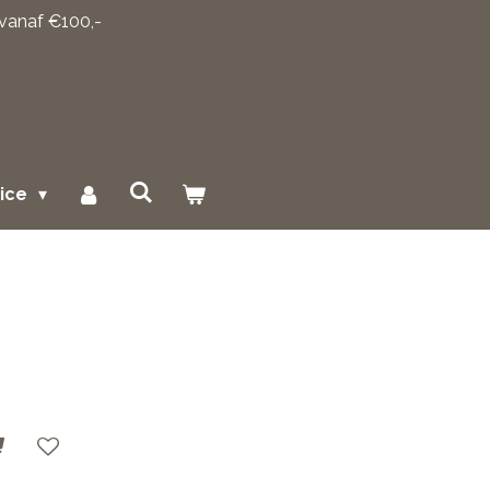
 vanaf €100,-
vice