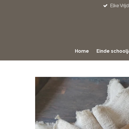
Elke Vri
Ga
direct
naar
de
hoofdinhoud
Home
Einde school