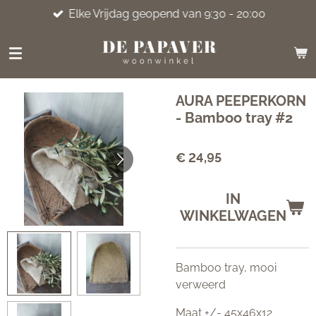
Elke Vrijdag geopend van 9:30 - 20:00
Ga
direct
naar
de
hoofdinhoud
AURA PEEPERKORN
- Bamboo tray #2
€ 24,95
IN
WINKELWAGEN
Bamboo tray, mooi
verweerd
Maat +/- 45x46x12