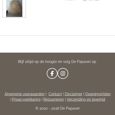
Blijf altijd op de hoogte en volg De Papaver op
F
I
A
N
C
S
E
T
Algemene voorwaarden
|
Contact
|
Disclaimer
|
Openingstijden
B
A
|
Privacyverklaring
|
Retourneren
|
Verzending en levertijd
O
G
O
R
© 2020 - 2026 De Papaver
K
A
M