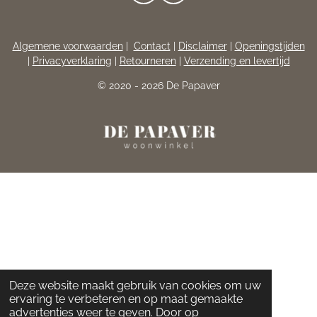
A
N
C
S
E
T
Algemene voorwaarden
|
Contact
|
Disclaimer
|
Openingstijden
B
A
|
Privacyverklaring
|
Retourneren
|
Verzending en levertijd
O
G
O
R
© 2020 - 2026 De Papaver
K
A
M
Deze website maakt gebruik van cookies om uw
ervaring te verbeteren en op maat gemaakte
advertenties weer te geven. Door op