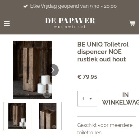
Elke Vrijdag geopend van 9:30 - 20:00
Ga
direct
naar
de
hoofdinhoud
BE UNIQ Toiletrol
dispencer NOE
rustiek oud hout
€ 79,95
IN
WINKELWA
Geschikt voor meerdere
toiletrollen