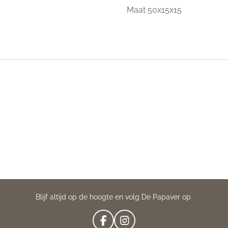
Maat 50x15x15
Blijf altijd op de hoogte en volg De Papaver op
F
I