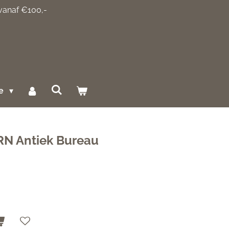
 vanaf €100,-
ce
N Antiek Bureau