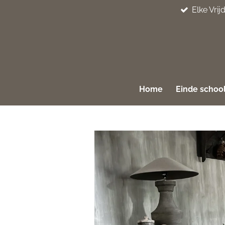
Elke Vri
Ga
direct
naar
de
hoofdinhoud
Home
Einde school