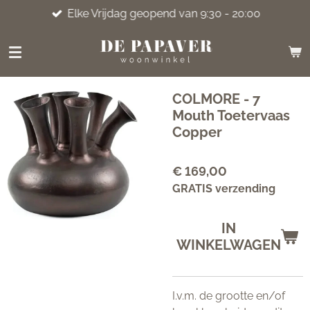
Elke Vrijdag geopend van 9:30 - 20:00
Ga
direct
naar
de
hoofdinhoud
COLMORE - 7
Mouth Toetervaas
Copper
€ 169,00
GRATIS verzending
IN
WINKELWAGEN
I.v.m. de grootte en/of