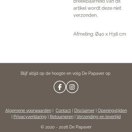
breekbaarheid van dit
artikel wordt deze niet
verzonden.
Afmeting: Ø40 x H38 cm
Blijf altijd op de hoogte en volg De Papaver op
F
I
A
N
C
S
E
T
Algemene voorwaarden
|
Contact
|
Disclaimer
|
Openingstijden
B
A
|
Privacyverklaring
|
Retourneren
|
Verzending en levertijd
O
G
O
R
© 2020 - 2026 De Papaver
K
A