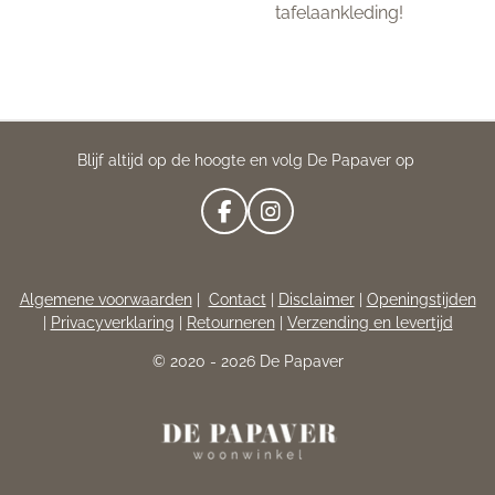
tafelaankleding!
Blijf altijd op de hoogte en volg De Papaver op
F
I
A
N
C
S
E
T
Algemene voorwaarden
|
Contact
|
Disclaimer
|
Openingstijden
B
A
|
Privacyverklaring
|
Retourneren
|
Verzending en levertijd
O
G
O
R
© 2020 - 2026 De Papaver
K
A
M