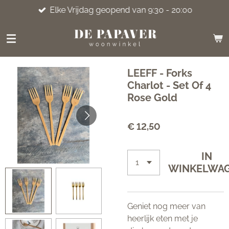
Elke Vrijdag geopend van 9:30 - 20:00
Ga
direct
naar
de
hoofdinhoud
LEEFF - Forks
Charlot - Set Of 4
Rose Gold
€ 12,50
IN
WINKELWA
Geniet nog meer van
heerlijk eten met je