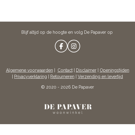
Blijf altijd op de hoogte en volg De Papaver op
F
I
A
N
C
S
E
T
Algemene voorwaarden
|
Contact
|
Disclaimer
|
Openingstijden
B
A
|
Privacyverklaring
|
Retourneren
|
Verzending en levertijd
O
G
O
R
© 2020 - 2026 De Papaver
K
A
M