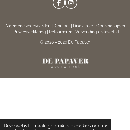
F
I
A
N
C
S
E
T
Algemene voorwaarden
|
Contact
|
Disclaimer
|
Openingstijden
B
A
|
Privacyverklaring
|
Retourneren
|
Verzending en levertijd
O
G
O
R
© 2020 - 2026 De Papaver
K
A
M
Deze website maakt gebruik van cookies om uw