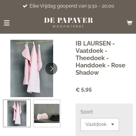
Elke Vrijdag geopend van 9:30 - 20:00
Ga
direct
naar
de
hoofdinhoud
IB LAURSEN -
Vaatdoek -
Theedoek -
Handdoek - Rose
Shadow
€ 5,95
Soort