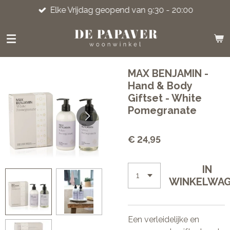
Elke Vrijdag geopend van 9:30 - 20:00
Ga
direct
naar
de
hoofdinhoud
MAX BENJAMIN -
Hand & Body
Giftset - White
Pomegranate
€ 24,95
IN
WINKELWA
Een verleidelijke en