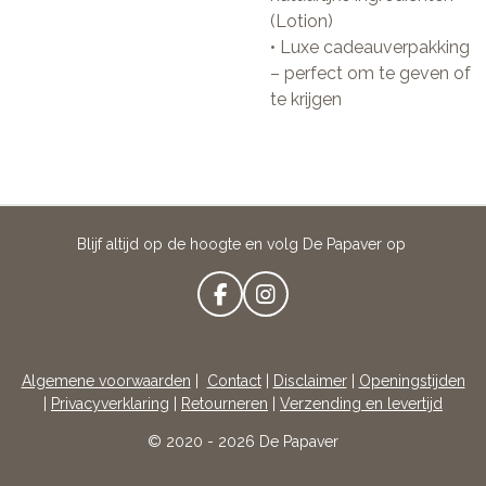
(Lotion)
• Luxe cadeauverpakking
– perfect om te geven of
te krijgen
Blijf altijd op de hoogte en volg De Papaver op
F
I
A
N
C
S
E
T
Algemene voorwaarden
|
Contact
|
Disclaimer
|
Openingstijden
B
A
|
Privacyverklaring
|
Retourneren
|
Verzending en levertijd
O
G
O
R
© 2020 - 2026 De Papaver
K
A
M