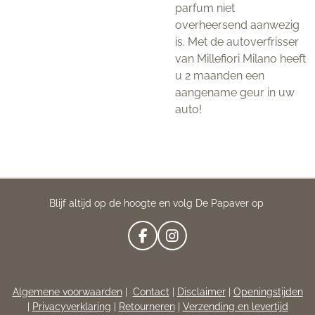
parfum niet
overheersend aanwezig
is. Met de autoverfrisser
van Millefiori Milano heeft
u 2 maanden een
aangename geur in uw
auto!
Blijf altijd op de hoogte en volg De Papaver op
F
I
A
N
C
S
E
T
Algemene voorwaarden
|
Contact
|
Disclaimer
|
Openingstijden
B
A
|
Privacyverklaring
|
Retourneren
|
Verzending en levertijd
O
G