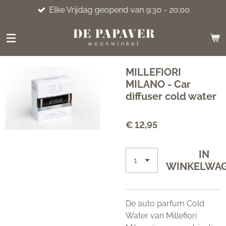
Elke Vrijdag geopend van 9:30 - 20:00
Ga
direct
naar
de
hoofdinhoud
MILLEFIORI
MILANO - Car
diffuser cold water
€ 12,95
IN
WINKELWA
De auto parfum Cold
Water van Millefiori