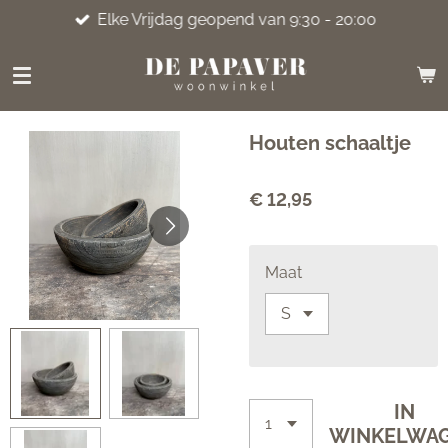
Elke Vrijdag geopend van 9:30 - 20:00
Ga
direct
naar
de
hoofdinhoud
Houten schaaltje
€ 12,95
Maat
IN
WINKELWA