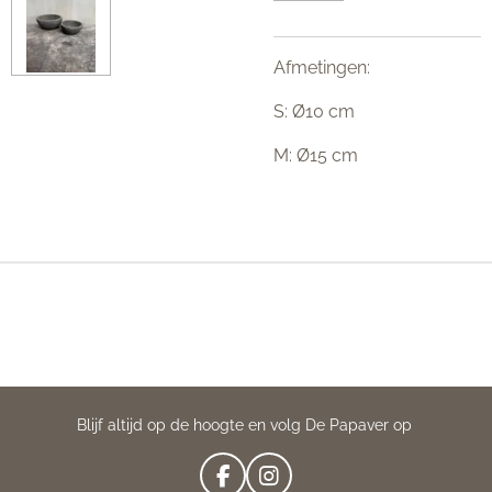
Afmetingen:
S: Ø10 cm
M: Ø15 cm
Blijf altijd op de hoogte en volg De Papaver op
F
I