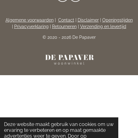
A
N
C
S
E
T
Algemene voorwaarden
|
Contact
|
Disclaimer
|
Openingstijden
B
A
|
Privacyverklaring
|
Retourneren
|
Verzending en levertijd
O
G
O
R
© 2020 - 2026 De Papaver
K
A
M
Deze website maakt gebruik van cookies om uw
ervaring te verbeteren en op maat gemaakte
advertenties weer te geven. Door op