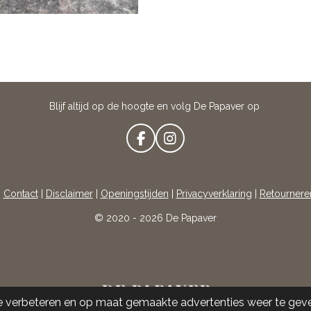
Blijf altijd op de hoogte en volg De Papaver op
F
I
A
N
C
S
E
T
|
Contact
|
Disclaimer
|
Openingstijden
|
Privacyverklaring
|
Retournere
B
A
O
G
© 2020 - 2026 De Papaver
O
R
K
A
M
e verbeteren en op maat gemaakte advertenties weer te gev