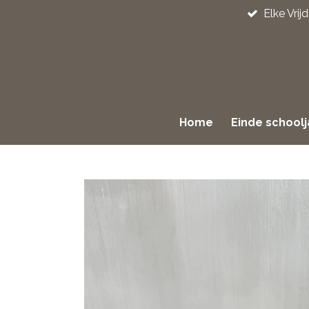
Elke Vri
Ga
direct
naar
de
hoofdinhoud
Home
Einde school