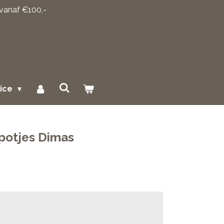
 vanaf €100,-
vice
potjes Dimas