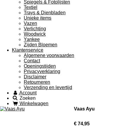
Spiegels & Fotolijsten
Textiel
Trays & Dienbladen
Unieke items
Vazen
Verlichting
Woodwick
Yankee
Zijden Bloemen
Klantenservice
Algemene voorwaarden
Contact
Openingstijden
Privacyverklaring
Disclaimer
Retourneren
Verzending en levertijd
Account
Zoeken
Winkelwagen
Vaas Ayu
€ 74,95