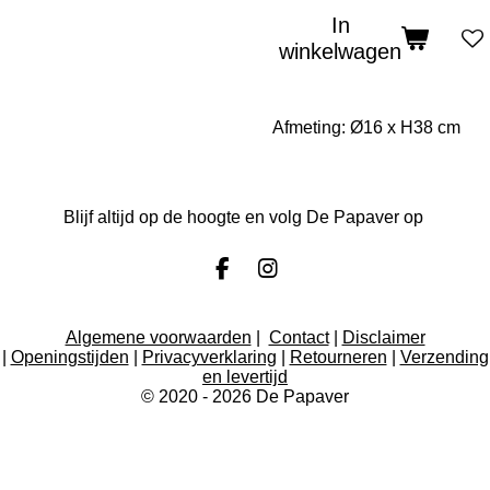
In
winkelwagen
Afmeting: Ø16 x H38 cm
Blijf altijd op de hoogte en volg De Papaver op
F
I
a
n
c
s
Algemene voorwaarden
|
Contact
|
Disclaimer
e
t
|
Openingstijden
|
Privacyverklaring
|
Retourneren
|
Verzending
b
a
en levertijd
o
g
© 2020 - 2026 De Papaver
o
r
k
a
m