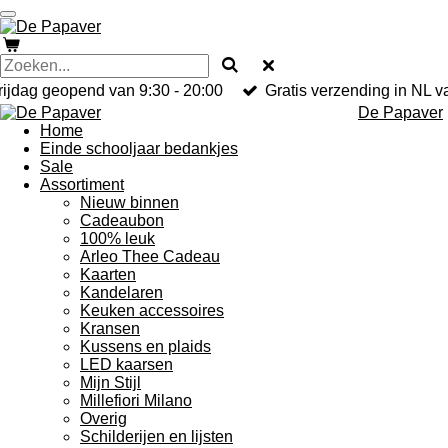
Ga
direct
naar
de
hoofdinhoud
rijdag geopend van 9:30 - 20:00
Gratis verzending in NL v
De Papaver
Home
Einde schooljaar bedankjes
Sale
Assortiment
Nieuw binnen
Cadeaubon
100% leuk
Arleo Thee Cadeau
Kaarten
Kandelaren
Keuken accessoires
Kransen
Kussens en plaids
LED kaarsen
Mijn Stijl
Millefiori Milano
Overig
Schilderijen en lijsten