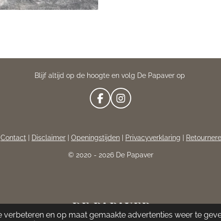
Blijf altijd op de hoogte en volg De Papaver op
F
I
A
N
C
S
E
T
|
Contact
|
Disclaimer
|
Openingstijden
|
Privacyverklaring
|
Retourner
B
A
O
G
© 2020 - 2026 De Papaver
O
R
K
A
M
e verbeteren en op maat gemaakte advertenties weer te gev