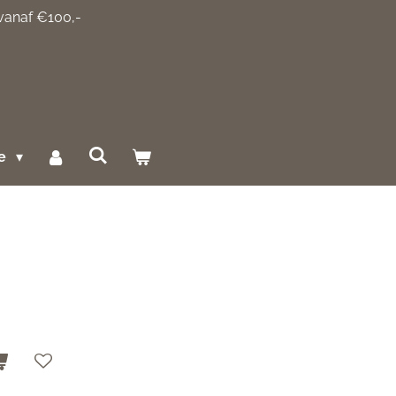
 vanaf €100,-
ce