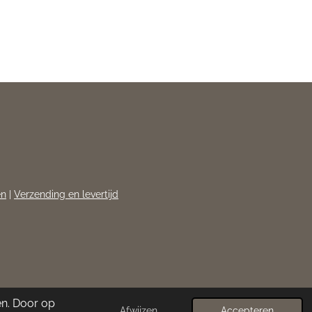
en
|
Verzending en levertijd
en. Door op
Afwijzen
Accepteren