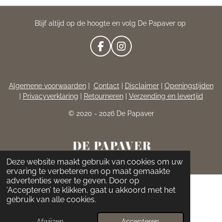
Blijf altijd op de hoogte en volg De Papaver op
F
I
A
N
C
S
E
T
Algemene voorwaarden
|
Contact
|
Disclaimer
|
Openingstijden
B
A
|
Privacyverklaring
|
Retourneren
|
Verzending en levertijd
O
G
O
R
© 2020 - 2026 De Papaver
K
A
M
Deze website maakt gebruik van cookies om uw
ervaring te verbeteren en op maat gemaakte
advertenties weer te geven. Door op
‘Accepteren’ te klikken, gaat u akkoord met het
gebruik van alle cookies.
Afwijzen
Accepteren