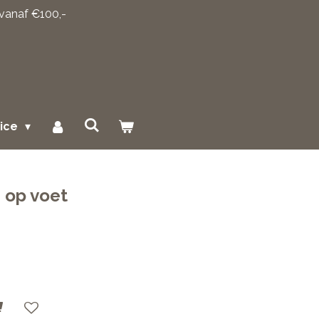
 vanaf €100,-
vice
 op voet