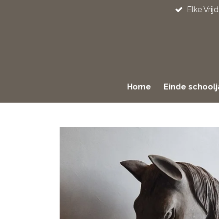
Elke Vri
Ga
direct
naar
de
hoofdinhoud
Home
Einde school