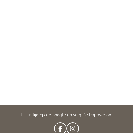
Blijf altijd op de hoogte en volg De Papaver op
F
I