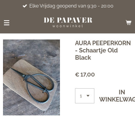
Elke Vrijdag geopend van 9:30 - 20:00
Ga
direct
naar
de
hoofdinhoud
AURA PEEPERKORN
- Schaartje Old
Black
€ 17,00
IN
WINKELWA