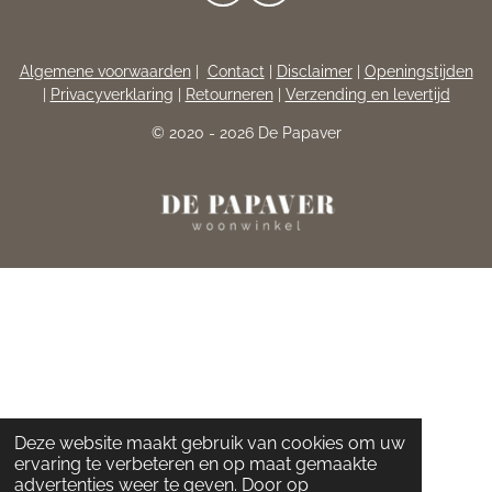
A
N
C
S
E
T
Algemene voorwaarden
|
Contact
|
Disclaimer
|
Openingstijden
B
A
|
Privacyverklaring
|
Retourneren
|
Verzending en levertijd
O
G
O
R
© 2020 - 2026 De Papaver
K
A
M
Deze website maakt gebruik van cookies om uw
ervaring te verbeteren en op maat gemaakte
advertenties weer te geven. Door op