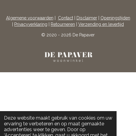
A
N
C
S
E
T
Algemene voorwaarden
|
Contact
|
Disclaimer
|
Openingstijden
B
A
|
Privacyverklaring
|
Retourneren
|
Verzending en levertijd
O
G
O
R
© 2020 - 2026 De Papaver
K
A
M
Deze website maakt gebruik van cookies om uw
ervaring te verbeteren en op maat gemaakte
advertenties weer te geven. Door op
‘Accepteren’ te klikken, gaat u akkoord met het