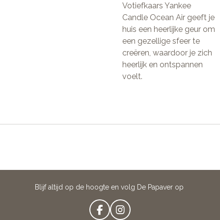
Votiefkaars Yankee
Candle Ocean Air geeft je
huis een heerlijke geur om
een gezellige sfeer te
creëren, waardoor je zich
heerlijk en ontspannen
voelt.
Blijf altijd op de hoogte en volg De Papaver op
F
I