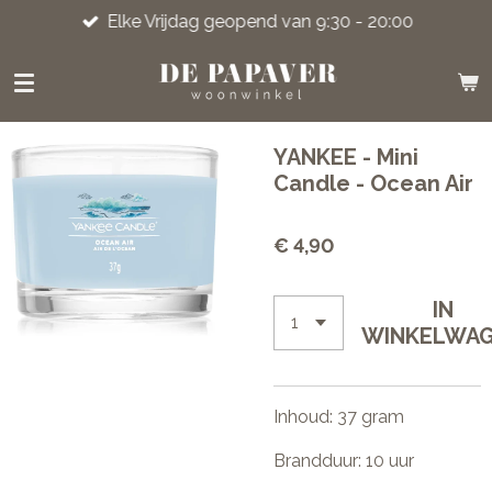
Elke Vrijdag geopend van 9:30 - 20:00
Ga
direct
naar
de
hoofdinhoud
YANKEE - Mini
Candle - Ocean Air
€ 4,90
IN
WINKELWA
Inhoud: 37 gram
Brandduur: 10 uur