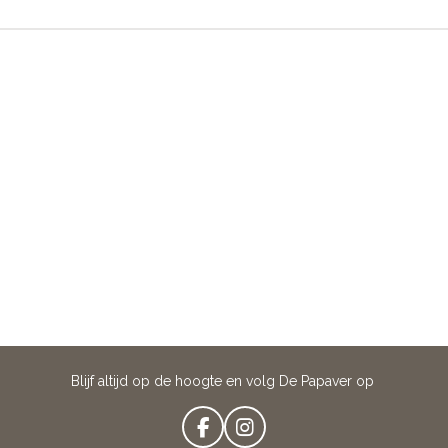
Blijf altijd op de hoogte en volg De Papaver op
F
I