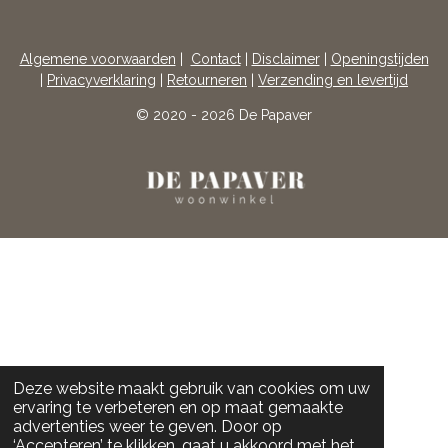
A
N
C
S
E
T
Algemene voorwaarden
|
Contact
|
Disclaimer
|
Openingstijden
B
A
|
Privacyverklaring
|
Retourneren
|
Verzending en levertijd
O
G
O
R
© 2020 - 2026 De Papaver
K
A
M
Deze website maakt gebruik van cookies om uw
ervaring te verbeteren en op maat gemaakte
advertenties weer te geven. Door op
‘Accepteren’ te klikken, gaat u akkoord met het