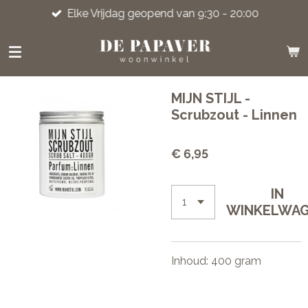
Elke Vrijdag geopend van 9:30 - 20:00
Ga
direct
naar
de
hoofdinhoud
MIJN STIJL -
Scrubzout - Linnen
€ 6,95
IN
WINKELWA
Inhoud: 400 gram