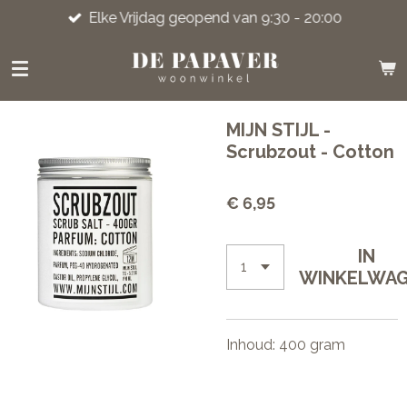
Elke Vrijdag geopend van 9:30 - 20:00
Ga
direct
naar
de
hoofdinhoud
MIJN STIJL -
Scrubzout - Cotton
€ 6,95
IN
WINKELWA
Inhoud: 400 gram