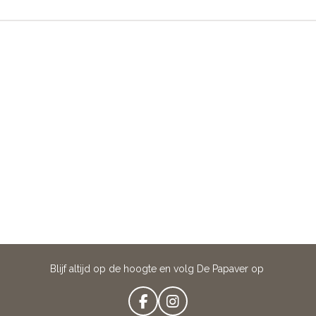
Blijf altijd op de hoogte en volg De Papaver op
F
I