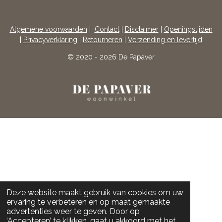
A
N
C
S
E
T
Algemene voorwaarden
|
Contact
|
Disclaimer
|
Openingstijden
B
A
|
Privacyverklaring
|
Retourneren
|
Verzending en levertijd
O
G
O
R
© 2020 - 2026 De Papaver
K
A
M
Deze website maakt gebruik van cookies om uw
ervaring te verbeteren en op maat gemaakte
advertenties weer te geven. Door op
‘Accepteren’ te klikken, gaat u akkoord met het