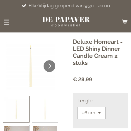
Elke Vrijdag geopend van 9:30 - 20:00
Ga
direct
naar
de
hoofdinhoud
Deluxe Homeart -
LED Shiny Dinner
Candle Cream 2
stuks
€ 28,99
Lengte