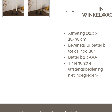
IN
WINKELWA
Afmeting Ø2,0 x
28/38 cm
Levensduur batterij:
tot ca. 300 uur
Batterij: 2 x
AAA
Timerfunctie
(
afstandsbediening
niet inbegrepen)