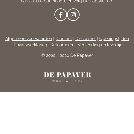
Blijf altijd op de hoogte en volg De Papaver op
F
I
A
N
C
S
E
T
Algemene voorwaarden
|
Contact
|
Disclaimer
|
Openingstijden
B
A
|
Privacyverklaring
|
Retourneren
|
Verzending en levertijd
O
G
O
R
© 2020 - 2026 De Papaver
K
A
M