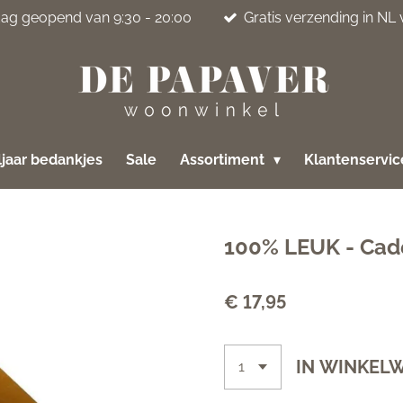
jdag geopend van 9:30 - 20:00
Gratis verzending in NL
jaar bedankjes
Sale
Assortiment
Klantenservi
100% LEUK - Cade
€ 17,95
IN WINKEL