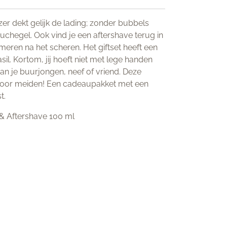
ozer dekt gelijk de lading; zonder bubbels
chegel. Ook vind je een aftershave terug in
smeren na het scheren. Het giftset heeft een
il. Kortom, jij hoeft niet met lege handen
an je buurjongen, neef of vriend. Deze
r voor meiden! Een cadeaupakket met een
t.
& Aftershave 100 ml