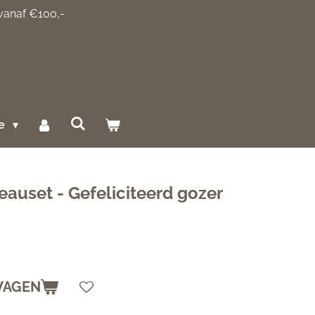
 vanaf €100,-
ce
auset - Gefeliciteerd gozer
WAGEN