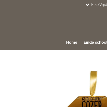
Elke Vri
Ga
direct
naar
de
hoofdinhoud
Home
Einde school